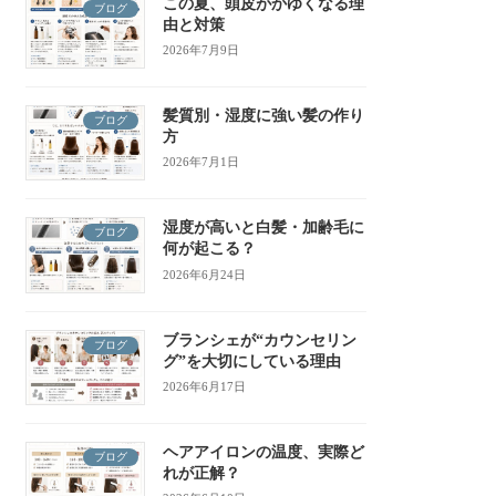
この夏、頭皮がかゆくなる理
ブログ
由と対策
2026年7月9日
髪質別・湿度に強い髪の作り
ブログ
方
2026年7月1日
湿度が高いと白髪・加齢毛に
ブログ
何が起こる？
2026年6月24日
ブランシェが“カウンセリン
ブログ
グ”を大切にしている理由
2026年6月17日
ヘアアイロンの温度、実際ど
ブログ
れが正解？