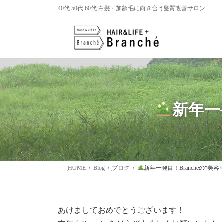
コ
ナ
40代 50代 60代 白髪・加齢毛に向き合う髪質改善サロン
ン
ビ
テ
ゲ
ン
ー
ツ
シ
へ
ョ
ス
ン
キ
に
ッ
移
プ
動
新年一
HOME
Blog
ブログ
新年一発目！Brancheの“美
あけましておめでとうございます！