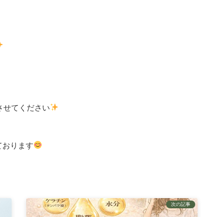
させてください
ております
次の記事