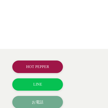
HOT PEPPER
LINE
お電話