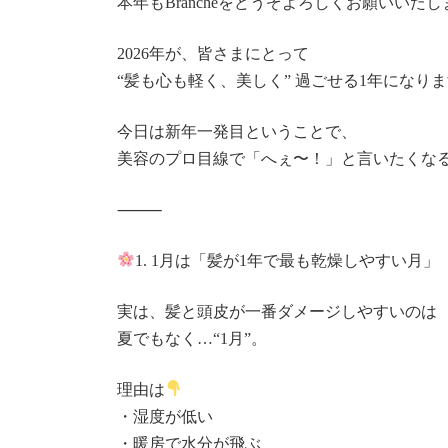
本年もBrancheをどうぞよろしくお願いいたし
2026年が、皆さまにとって
“髪も心も軽く、美しく” 過ごせる1年になりま
今日は新年一発目ということで、
美容のプロ目線で「へぇ〜！」と言いたくなる
⸻
1. 1月は「髪が1年で最も乾燥しやすい月」
実は、髪と頭皮が一番ダメージしやすいのは
夏でもなく…“1月”。
理由は
・湿度が低い
・暖房で水分が飛ぶ