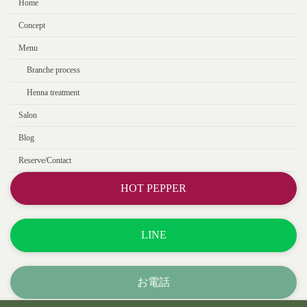
Home
Concept
Menu
Branche process
Henna treatment
Salon
Blog
Reserve/Contact
HOT PEPPER
LINE
お電話