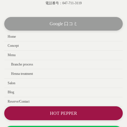
電話番号：047-711-3119
Google 口コミ
Home
Concept
Menu
Branche process
Henna treatment
Salon
Blog
Reserve/Contact
HOT PEPPER